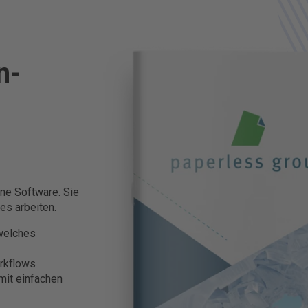
n­
ine Software. Sie
es arbeiten.
welches
orkflows
mit einfachen