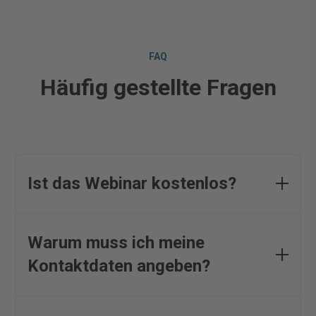
FAQ
Häufig gestellte Fragen
Ist das Webinar kostenlos?
Ja, das Webinar ist gratis. Sie bekommen es
umsonst per E-Mail zugeschickt.
Warum muss ich meine
Kontaktdaten angeben?
Wir bitten um Ihre Kontaktdaten, um das Webinar